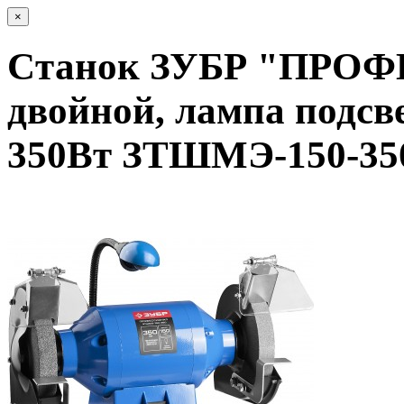
×
Cтанок ЗУБР "ПРО
двойной, лампа подсв
350Вт ЗТШМЭ-150-35