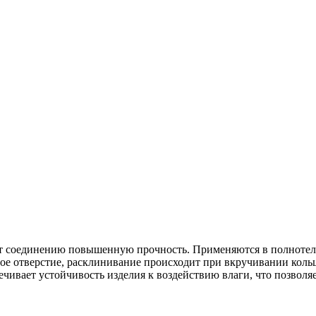
ет соединению повышенную прочность. Применяются в полнотел
ное отверстие, расклинивание происходит при вкручивании коль
ечивает устойчивость изделия к воздействию влаги, что позвол