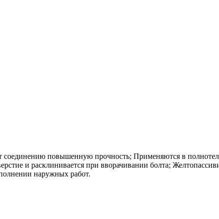
ет соединению повышенную прочность; Применяются в полнотел
верстие и расклинивается при вворачивании болта; Желтопассив
ыполнении наружных работ.