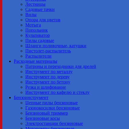
Лестницы
Садовые тачки
Вилы
Опора для цветов
Мотыга
Попольник
Культиватор
Пилы садовые
Шланги поливочные, катушки
Пистолет-распылитель
Распылители
Расходные материалы
Патроны и переходники для дрелей
Инструмент по металлу
Инструмент по дереву
Инструмент по бетону
Резка и шлифование
Инструмент по кафелю и стеклу
Бензоинструмент
Цепные пилы бензиновые
Газонокосилки бензиновые
Бензиновый триммер
Бензиновые косы
Электростанции бензиновые
Мотопомпы бензиновые