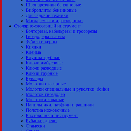
Швонарезчики бензиновые
Виброплиты бензиновые
Для садовой техники
Масла, смазки и расходники
Столярно-слесарный инструмент
Болторезы, кабельрезы и тросорезы
Гвоздодеры и ломы
Зубила и керны
Киянки
Клейма
Клуппы трубные
Ключи имбусовые
Ключи разводные
Ключи трубные
Кувалды
Молотки слесарные
Молотки специальные и рукоятки, бойки
Молоток-гвоздодер
Молотоки кованые
Напильники, натфили и рашпили
Полотна ножовочные
Рихтовочный инструмент
Рубанки, дрели
Стамески