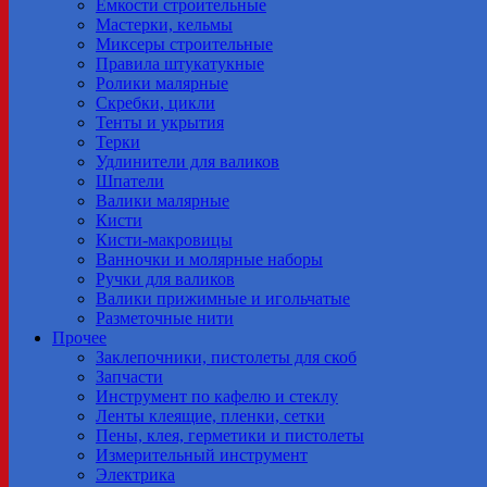
Емкости строительные
Мастерки, кельмы
Миксеры строительные
Правила штукатукные
Ролики малярные
Скребки, цикли
Тенты и укрытия
Терки
Удлинители для валиков
Шпатели
Валики малярные
Кисти
Кисти-макровицы
Ванночки и молярные наборы
Ручки для валиков
Валики прижимные и игольчатые
Разметочные нити
Прочее
Заклепочники, пистолеты для скоб
Запчасти
Инструмент по кафелю и стеклу
Ленты клеящие, пленки, сетки
Пены, клея, герметики и пистолеты
Измерительный инструмент
Электрика