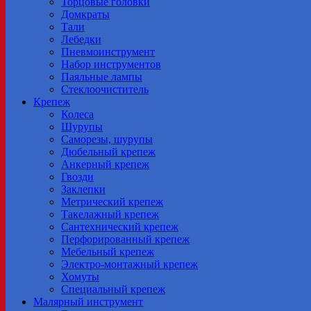
Торцовые головки
Домкраты
Тали
Лебедки
Пневмоинструмент
Набор инструментов
Паяльные лампы
Стеклоочиститель
Крепеж
Колеса
Шурупы
Саморезы, шурупы
Дюбельный крепеж
Анкерный крепеж
Гвозди
Заклепки
Метрический крепеж
Tакелажный крепеж
Сантехнический крепеж
Перфорированный крепеж
Мебельный крепеж
Электро-монтажный крепеж
Хомуты
Специальный крепеж
Малярный инструмент