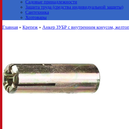
Садовые принадлежности
Защита труда (средства индивидуальной защиты)
Сантехника
Хозтовары
Главная
»
Крепеж
»
Анкер ЗУБР с внутренним конусом, желтоп