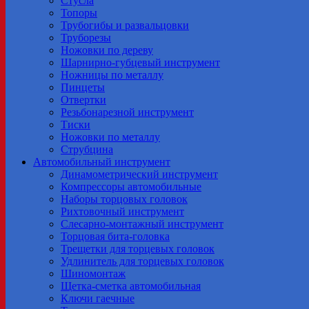
Стусла
Топоры
Трубогибы и развальцовки
Труборезы
Ножовки по дереву
Шарнирно-губцевый инструмент
Ножницы по металлу
Пинцеты
Отвертки
Резьбонарезной инструмент
Тиски
Ножовки по металлу
Струбцина
Автомобильный инструмент
Динамометрический инструмент
Компрессоры автомобильные
Наборы торцовых головок
Рихтовочный инструмент
Слесарно-монтажный инструмент
Торцовая бита-головка
Трещетки для торцевых головок
Удлинитель для торцевых головок
Шиномонтаж
Щетка-сметка автомобильная
Ключи гаечные