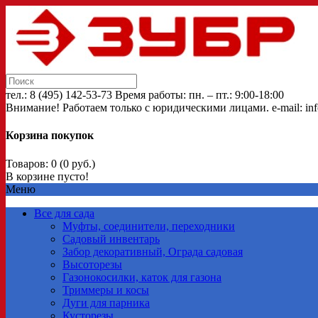
тел.: 8 (495) 142-53-73 Время работы: пн. – пт.: 9:00-18:00
Внимание! Работаем только с юридическими лицами. e-mail: inf
Корзина покупок
Товаров: 0 (0 руб.)
В корзине пусто!
Меню
Все для сада
Муфты, соединители, переходники
Садовый инвентарь
Забор декоративный, Ограда садовая
Высоторезы
Газонокосилки, каток для газона
Триммеры и косы
Дуги для парника
Кусторезы