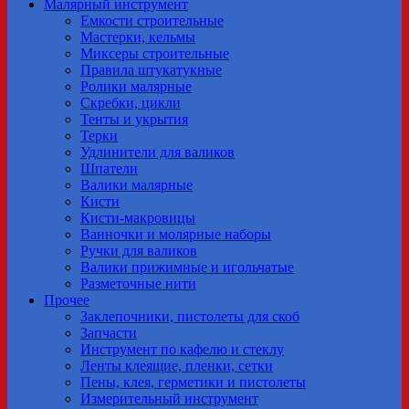
Малярный инструмент
Емкости строительные
Мастерки, кельмы
Миксеры строительные
Правила штукатукные
Ролики малярные
Скребки, цикли
Тенты и укрытия
Терки
Удлинители для валиков
Шпатели
Валики малярные
Кисти
Кисти-макровицы
Ванночки и молярные наборы
Ручки для валиков
Валики прижимные и игольчатые
Разметочные нити
Прочее
Заклепочники, пистолеты для скоб
Запчасти
Инструмент по кафелю и стеклу
Ленты клеящие, пленки, сетки
Пены, клея, герметики и пистолеты
Измерительный инструмент