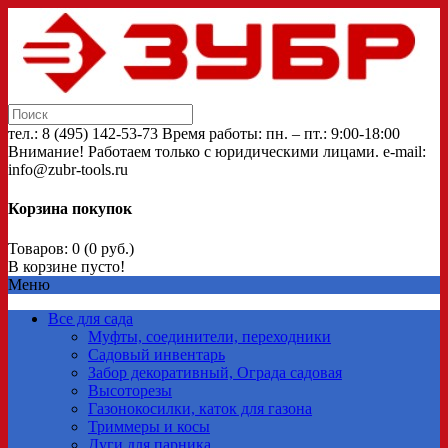
тел.: 8 (495) 142-53-73 Время работы: пн. – пт.: 9:00-18:00
Внимание! Работаем только с юридическими лицами. e-mail:
info@zubr-tools.ru
Корзина покупок
Товаров: 0 (0 руб.)
В корзине пусто!
Меню
Все для сада
Муфты, соединители, переходники
Садовый инвентарь
Забор декоративный, Ограда садовая
Высоторезы
Газонокосилки, каток для газона
Триммеры и косы
Дуги для парника