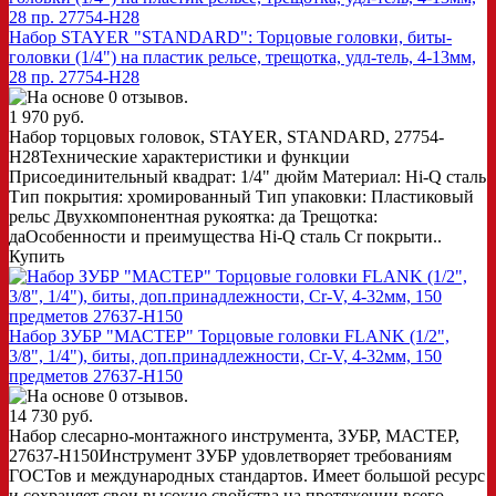
Набор STAYER "STANDARD": Торцовые головки, биты-
головки (1/4") на пластик рельсе, трещотка, удл-тель, 4-13мм,
28 пр. 27754-H28
1 970 руб.
Набор торцовых головок, STAYER, STANDARD, 27754-
H28Технические характеристики и функции
Присоединительный квадрат: 1/4" дюйм Материал: Hi-Q сталь
Тип покрытия: хромированный Тип упаковки: Пластиковый
рельс Двухкомпонентная рукоятка: да Трещотка:
даОсобенности и преимущества Hi-Q сталь Cr покрыти..
Купить
Набор ЗУБР "МАСТЕР" Торцовые головки FLANK (1/2",
3/8", 1/4"), биты, доп.принадлежности, Cr-V, 4-32мм, 150
предметов 27637-H150
14 730 руб.
Набор слесарно-монтажного инструмента, ЗУБР, МАСТЕР,
27637-H150Инструмент ЗУБР удовлетворяет требованиям
ГОСТов и международных стандартов. Имеет большой ресурс
и сохраняет свои высокие свойства на протяжении всего