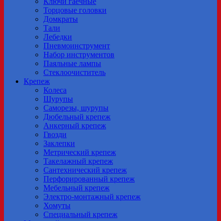
Ключи гаечные
Торцовые головки
Домкраты
Тали
Лебедки
Пневмоинструмент
Набор инструментов
Паяльные лампы
Стеклоочиститель
Крепеж
Колеса
Шурупы
Саморезы, шурупы
Дюбельный крепеж
Анкерный крепеж
Гвозди
Заклепки
Метрический крепеж
Tакелажный крепеж
Сантехнический крепеж
Перфорированный крепеж
Мебельный крепеж
Электро-монтажный крепеж
Хомуты
Специальный крепеж