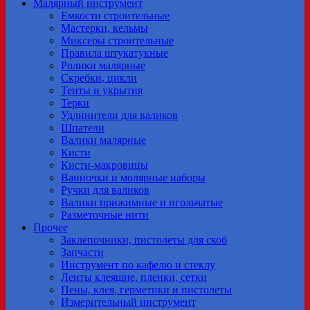
Малярный инструмент
Емкости строительные
Мастерки, кельмы
Миксеры строительные
Правила штукатукные
Ролики малярные
Скребки, цикли
Тенты и укрытия
Терки
Удлинители для валиков
Шпатели
Валики малярные
Кисти
Кисти-макровицы
Ванночки и молярные наборы
Ручки для валиков
Валики прижимные и игольчатые
Разметочные нити
Прочее
Заклепочники, пистолеты для скоб
Запчасти
Инструмент по кафелю и стеклу
Ленты клеящие, пленки, сетки
Пены, клея, герметики и пистолеты
Измерительный инструмент