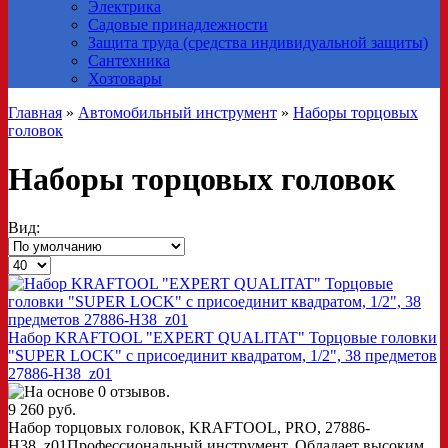
Электрика
Садовые принадлежности
Защита труда (средства индивидуальной защиты)
Сантехника
Хозтовары
Главная
»
Автомобильный инструмент
»
Наборы торцовых
головок
Наборы торцовых головок
Вид:
Набор KRAFTOOL "EXPERT QUALITAT" Торцовые головки
"SUPER LOCK" с присоединит квадратом, 1/2", 38 предметов
27886-H38_z01
9 260 руб.
Набор торцовых головок, KRAFTOOL, PRO, 27886-
H38_z01Профессиональный инструмент. Обладает высоким