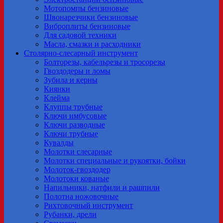
Мотопомпы бензиновые
Швонарезчики бензиновые
Виброплиты бензиновые
Для садовой техники
Масла, смазки и расходники
Столярно-слесарный инструмент
Болторезы, кабельрезы и тросорезы
Гвоздодеры и ломы
Зубила и керны
Киянки
Клейма
Клуппы трубные
Ключи имбусовые
Ключи разводные
Ключи трубные
Кувалды
Молотки слесарные
Молотки специальные и рукоятки, бойки
Молоток-гвоздодер
Молотоки кованые
Напильники, натфили и рашпили
Полотна ножовочные
Рихтовочный инструмент
Рубанки, дрели