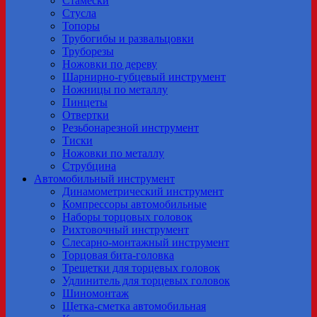
Стамески
Стусла
Топоры
Трубогибы и развальцовки
Труборезы
Ножовки по дереву
Шарнирно-губцевый инструмент
Ножницы по металлу
Пинцеты
Отвертки
Резьбонарезной инструмент
Тиски
Ножовки по металлу
Струбцина
Автомобильный инструмент
Динамометрический инструмент
Компрессоры автомобильные
Наборы торцовых головок
Рихтовочный инструмент
Слесарно-монтажный инструмент
Торцовая бита-головка
Трещетки для торцевых головок
Удлинитель для торцевых головок
Шиномонтаж
Щетка-сметка автомобильная