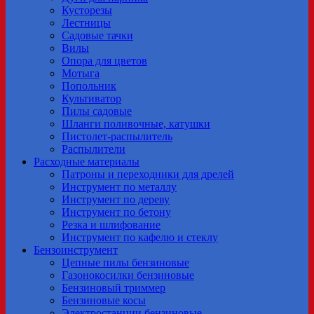
Кусторезы
Лестницы
Садовые тачки
Вилы
Опора для цветов
Мотыга
Попольник
Культиватор
Пилы садовые
Шланги поливочные, катушки
Пистолет-распылитель
Распылители
Расходные материалы
Патроны и переходники для дрелей
Инструмент по металлу
Инструмент по дереву
Инструмент по бетону
Резка и шлифование
Инструмент по кафелю и стеклу
Бензоинструмент
Цепные пилы бензиновые
Газонокосилки бензиновые
Бензиновый триммер
Бензиновые косы
Электростанции бензиновые