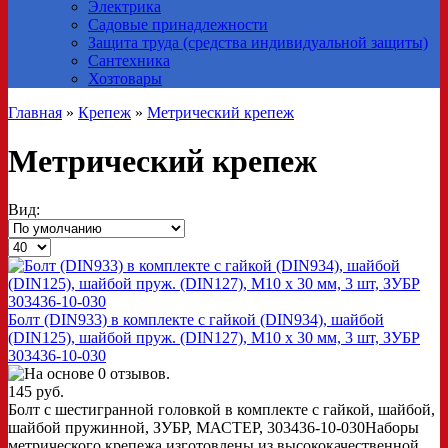
Электрика
Садовые принадлежности
Защита труда (средства индивидуальной защиты)
Сантехника
Хозтовары
Главная
»
Крепеж
»
Метрический крепеж
Метрический крепеж
Вид:
Болт (DIN933) в комплекте с гайкой (DIN934), шайбой
(DIN125), шайбой пруж. (DIN127), M10 x 30 мм, 3 шт, ЗУБР
303436-10-030
145 руб.
Болт с шестигранной головкой в комплекте с гайкой, шайбой,
шайбой пружинной, ЗУБР, МАСТЕР, 303436-10-030Наборы
метрического крепежа изготовлены из высококачественной