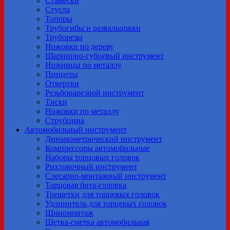
Стамески
Стусла
Топоры
Трубогибы и развальцовки
Труборезы
Ножовки по дереву
Шарнирно-губцевый инструмент
Ножницы по металлу
Пинцеты
Отвертки
Резьбонарезной инструмент
Тиски
Ножовки по металлу
Струбцина
Автомобильный инструмент
Динамометрический инструмент
Компрессоры автомобильные
Наборы торцовых головок
Рихтовочный инструмент
Слесарно-монтажный инструмент
Торцовая бита-головка
Трещетки для торцевых головок
Удлинитель для торцевых головок
Шиномонтаж
Щетка-сметка автомобильная