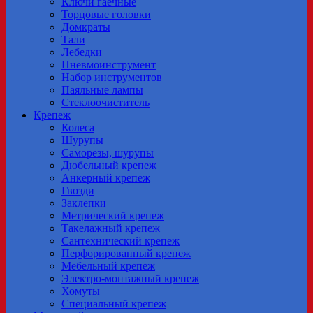
Ключи гаечные
Торцовые головки
Домкраты
Тали
Лебедки
Пневмоинструмент
Набор инструментов
Паяльные лампы
Стеклоочиститель
Крепеж
Колеса
Шурупы
Саморезы, шурупы
Дюбельный крепеж
Анкерный крепеж
Гвозди
Заклепки
Метрический крепеж
Tакелажный крепеж
Сантехнический крепеж
Перфорированный крепеж
Мебельный крепеж
Электро-монтажный крепеж
Хомуты
Специальный крепеж