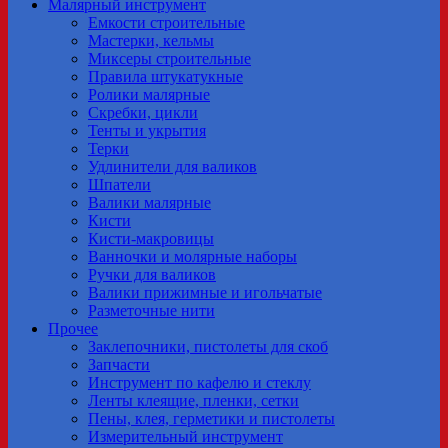
Малярный инструмент
Емкости строительные
Мастерки, кельмы
Миксеры строительные
Правила штукатукные
Ролики малярные
Скребки, цикли
Тенты и укрытия
Терки
Удлинители для валиков
Шпатели
Валики малярные
Кисти
Кисти-макровицы
Ванночки и молярные наборы
Ручки для валиков
Валики прижимные и игольчатые
Разметочные нити
Прочее
Заклепочники, пистолеты для скоб
Запчасти
Инструмент по кафелю и стеклу
Ленты клеящие, пленки, сетки
Пены, клея, герметики и пистолеты
Измерительный инструмент