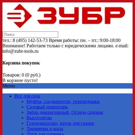
тел.: 8 (495) 142-53-73 Время работы: пн. – пт.: 9:00-18:00
Внимание! Работаем только с юридическими лицами. e-mail:
info@zubr-tools.ru
Корзина покупок
Товаров: 0 (0 руб.)
В корзине пусто!
Меню
Все для сада
Муфты, соединители, переходники
Садовый инвентарь
Забор декоративный, Ограда садовая
Высоторезы
Газонокосилки, каток для газона
Триммеры и косы
Дуги для парника