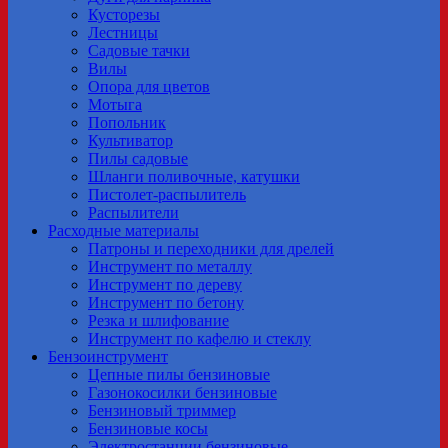
Кусторезы
Лестницы
Садовые тачки
Вилы
Опора для цветов
Мотыга
Попольник
Культиватор
Пилы садовые
Шланги поливочные, катушки
Пистолет-распылитель
Распылители
Расходные материалы
Патроны и переходники для дрелей
Инструмент по металлу
Инструмент по дереву
Инструмент по бетону
Резка и шлифование
Инструмент по кафелю и стеклу
Бензоинструмент
Цепные пилы бензиновые
Газонокосилки бензиновые
Бензиновый триммер
Бензиновые косы
Электростанции бензиновые