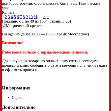
приборостроении, строительстве, быту и т.д.Технические
хара..
Купить
1
2
3
4
5
6
7
8
9
10
11
....
>
>|
Показано с 1 по 40 из 1004 (страниц: 26)
По будним дням 09:00 — 18:00 (время Московское)
Внимание!
Работаем только с юридическими лицами.
Для получения товара по оплаченному счету необходимо
предварительно сообщить о дате и времени получении заказа
и оформить пропуск.
Информация
Сервис
Дополнительно