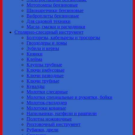
Мотопомпы бензиновые
Швонарезчики бензиновые
Виброплиты бензиновые
Для садовой техники
Масла, смазки и расходники
Столярно-слесарный инструмент
Болторезы, кабельрезы и тросорезы
Гвоздодеры и ломы
Зубила и керны
Киянки
Клейма
Клуппы трубные
Ключи имбусовые
Ключи разводные
Ключи трубные
Кувалды
Молотки слесарные
Молотки специальные и рукоятки, бойки
Молоток-гвоздодер
Молотоки кованые
Напильники, натфили и рашпили
Полотна ножовочные
Рихтовочный инструмент
Рубанки, дрели