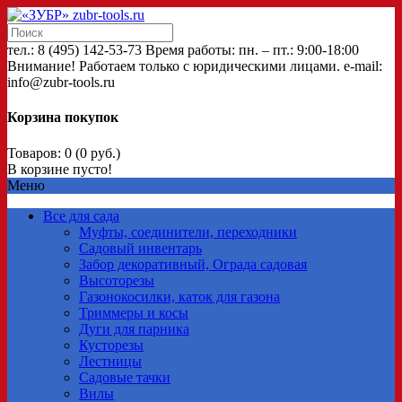
тел.: 8 (495) 142-53-73 Время работы: пн. – пт.: 9:00-18:00
Внимание! Работаем только с юридическими лицами. e-mail:
info@zubr-tools.ru
Корзина покупок
Товаров: 0 (0 руб.)
В корзине пусто!
Меню
Все для сада
Муфты, соединители, переходники
Садовый инвентарь
Забор декоративный, Ограда садовая
Высоторезы
Газонокосилки, каток для газона
Триммеры и косы
Дуги для парника
Кусторезы
Лестницы
Садовые тачки
Вилы