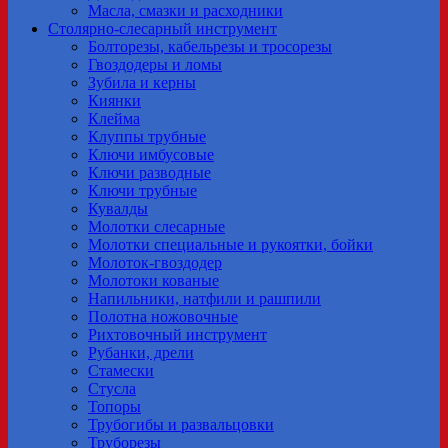
Масла, смазки и расходники
Столярно-слесарный инструмент
Болторезы, кабельрезы и тросорезы
Гвоздодеры и ломы
Зубила и керны
Киянки
Клейма
Клуппы трубные
Ключи имбусовые
Ключи разводные
Ключи трубные
Кувалды
Молотки слесарные
Молотки специальные и рукоятки, бойки
Молоток-гвоздодер
Молотоки кованые
Напильники, натфили и рашпили
Полотна ножовочные
Рихтовочный инструмент
Рубанки, дрели
Стамески
Стусла
Топоры
Трубогибы и развальцовки
Труборезы