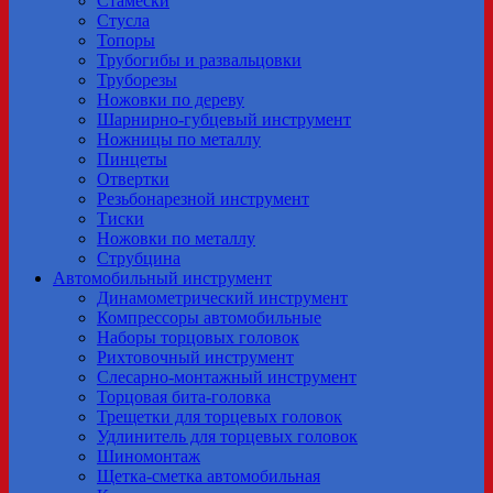
Стамески
Стусла
Топоры
Трубогибы и развальцовки
Труборезы
Ножовки по дереву
Шарнирно-губцевый инструмент
Ножницы по металлу
Пинцеты
Отвертки
Резьбонарезной инструмент
Тиски
Ножовки по металлу
Струбцина
Автомобильный инструмент
Динамометрический инструмент
Компрессоры автомобильные
Наборы торцовых головок
Рихтовочный инструмент
Слесарно-монтажный инструмент
Торцовая бита-головка
Трещетки для торцевых головок
Удлинитель для торцевых головок
Шиномонтаж
Щетка-сметка автомобильная