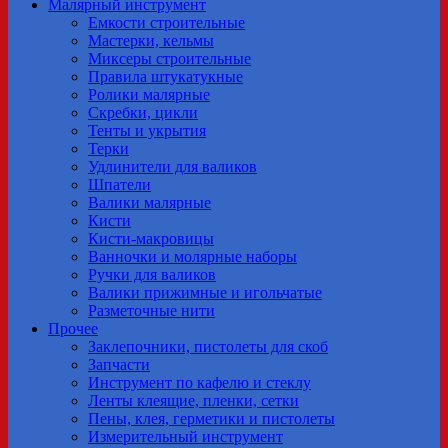
Малярный инструмент
Емкости строительные
Мастерки, кельмы
Миксеры строительные
Правила штукатукные
Ролики малярные
Скребки, цикли
Тенты и укрытия
Терки
Удлинители для валиков
Шпатели
Валики малярные
Кисти
Кисти-макровицы
Ванночки и молярные наборы
Ручки для валиков
Валики прижимные и игольчатые
Разметочные нити
Прочее
Заклепочники, пистолеты для скоб
Запчасти
Инструмент по кафелю и стеклу
Ленты клеящие, пленки, сетки
Пены, клея, герметики и пистолеты
Измерительный инструмент