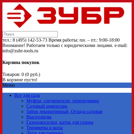
тел.: 8 (495) 142-53-73 Время работы: пн. – пт.: 9:00-18:00
Внимание! Работаем только с юридическими лицами. e-mail:
info@zubr-tools.ru
Корзина покупок
Товаров: 0 (0 руб.)
В корзине пусто!
Меню
Все для сада
Муфты, соединители, переходники
Садовый инвентарь
Забор декоративный, Ограда садовая
Высоторезы
Газонокосилки, каток для газона
Триммеры и косы
Дуги для парника