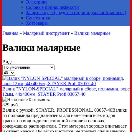
Электрика
Садовые принадлежности
Защита труда (средства индивидуальной защиты)
Сантехника
Хозтовары
Главная
»
Малярный инструмент
»
Валики малярные
Валики малярные
Вид:
Валик "NYLON-SPECIAL" малярный в сборе, полиамид, ворс
12мм, 44х400мм, STAYER Profi 03057-40
829 руб.
Валик с ручкой, STAYER, PROFESSIONAL, 03057-40Валики
из полиамида предназначены для нанесения всех видов
красок на водно-дисперсионной основе и основах,
содержащих растворители. Этот материал хорошо впитывает
и отдает краску. Он легко чистится, не требует специального