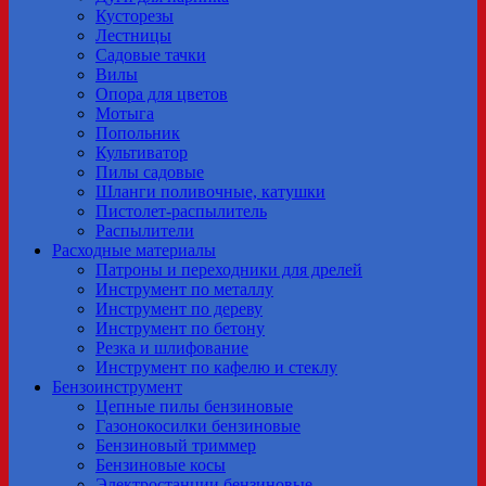
Кусторезы
Лестницы
Садовые тачки
Вилы
Опора для цветов
Мотыга
Попольник
Культиватор
Пилы садовые
Шланги поливочные, катушки
Пистолет-распылитель
Распылители
Расходные материалы
Патроны и переходники для дрелей
Инструмент по металлу
Инструмент по дереву
Инструмент по бетону
Резка и шлифование
Инструмент по кафелю и стеклу
Бензоинструмент
Цепные пилы бензиновые
Газонокосилки бензиновые
Бензиновый триммер
Бензиновые косы
Электростанции бензиновые