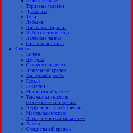
Ключи гаечные
Торцовые головки
Домкраты
Тали
Лебедки
Пневмоинструмент
Набор инструментов
Паяльные лампы
Стеклоочиститель
Крепеж
Колеса
Шурупы
Саморезы, шурупы
Дюбельный крепеж
Анкерный крепеж
Гвозди
Заклепки
Метрический крепеж
Tакелажный крепеж
Сантехнический крепеж
Перфорированный крепеж
Мебельный крепеж
Электро-монтажный крепеж
Хомуты
Специальный крепеж