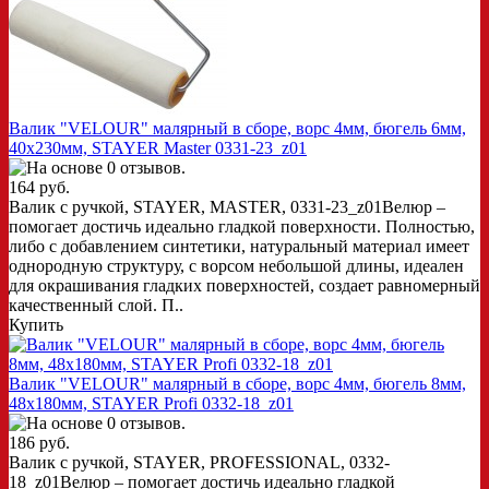
Валик "VELOUR" малярный в сборе, ворс 4мм, бюгель 6мм,
40х230мм, STAYER Master 0331-23_z01
164 руб.
Валик с ручкой, STAYER, MASTER, 0331-23_z01Велюр –
помогает достичь идеально гладкой поверхности. Полностью,
либо с добавлением синтетики, натуральный материал имеет
однородную структуру, с ворсом небольшой длины, идеален
для окрашивания гладких поверхностей, создает равномерный
качественный слой. П..
Купить
Валик "VELOUR" малярный в сборе, ворс 4мм, бюгель 8мм,
48x180мм, STAYER Profi 0332-18_z01
186 руб.
Валик с ручкой, STAYER, PROFESSIONAL, 0332-
18_z01Велюр – помогает достичь идеально гладкой