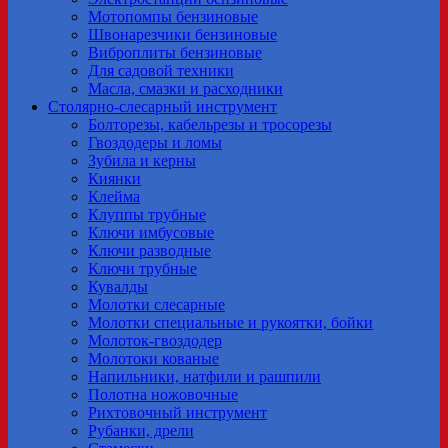
Мотопомпы бензиновые
Швонарезчики бензиновые
Виброплиты бензиновые
Для садовой техники
Масла, смазки и расходники
Столярно-слесарный инструмент
Болторезы, кабельрезы и тросорезы
Гвоздодеры и ломы
Зубила и керны
Киянки
Клейма
Клуппы трубные
Ключи имбусовые
Ключи разводные
Ключи трубные
Кувалды
Молотки слесарные
Молотки специальные и рукоятки, бойки
Молоток-гвоздодер
Молотоки кованые
Напильники, натфили и рашпили
Полотна ножовочные
Рихтовочный инструмент
Рубанки, дрели