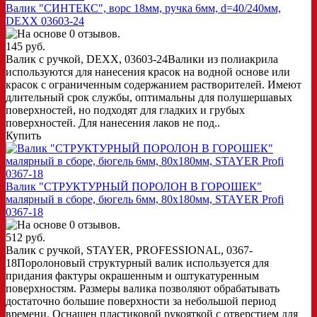
Валик "СИНТЕКС", ворс 18мм, ручка 6мм, d=40/240мм,
DEXX 03603-24
145 руб.
Валик с ручкой, DEXX, 03603-24Валики из полиакрила
используются для нанесения красок на водной основе или
красок с ограниченным содержанием растворителей. Имеют
длительный срок службы, оптимальны для полушершавых
поверхностей, но подходят для гладких и грубых
поверхностей. Для нанесения лаков не под..
Купить
Валик "СТРУКТУРНЫЙ ПОРОЛОН В ГОРОШЕК"
малярный в сборе, бюгель 6мм, 80x180мм, STAYER Profi
0367-18
512 руб.
Валик с ручкой, STAYER, PROFESSIONAL, 0367-
18Поролоновый структурный валик используется для
придания фактуры окрашенным и оштукатуренным
поверхностям. Размеры валика позволяют обрабатывать
достаточно большие поверхности за небольшой период
времени. Оснащен пластиковой рукояткой с отверстием для