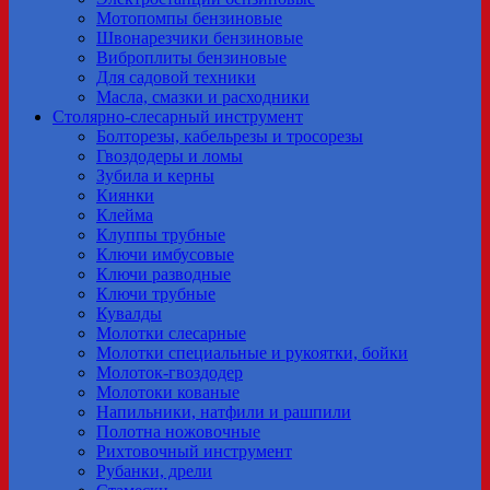
Мотопомпы бензиновые
Швонарезчики бензиновые
Виброплиты бензиновые
Для садовой техники
Масла, смазки и расходники
Столярно-слесарный инструмент
Болторезы, кабельрезы и тросорезы
Гвоздодеры и ломы
Зубила и керны
Киянки
Клейма
Клуппы трубные
Ключи имбусовые
Ключи разводные
Ключи трубные
Кувалды
Молотки слесарные
Молотки специальные и рукоятки, бойки
Молоток-гвоздодер
Молотоки кованые
Напильники, натфили и рашпили
Полотна ножовочные
Рихтовочный инструмент
Рубанки, дрели