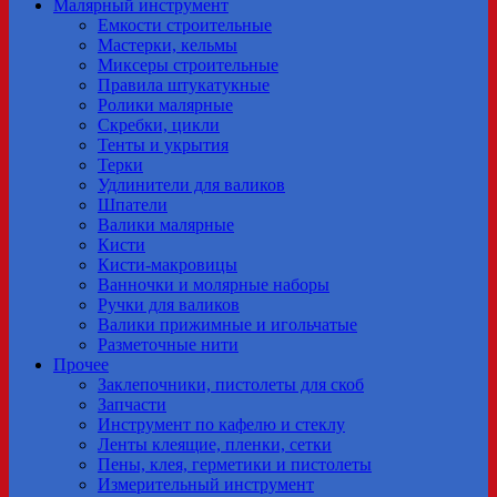
Малярный инструмент
Емкости строительные
Мастерки, кельмы
Миксеры строительные
Правила штукатукные
Ролики малярные
Скребки, цикли
Тенты и укрытия
Терки
Удлинители для валиков
Шпатели
Валики малярные
Кисти
Кисти-макровицы
Ванночки и молярные наборы
Ручки для валиков
Валики прижимные и игольчатые
Разметочные нити
Прочее
Заклепочники, пистолеты для скоб
Запчасти
Инструмент по кафелю и стеклу
Ленты клеящие, пленки, сетки
Пены, клея, герметики и пистолеты
Измерительный инструмент