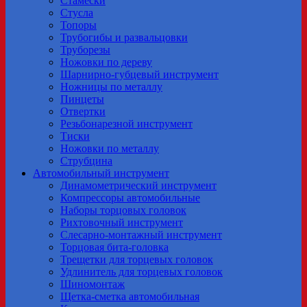
Стамески
Стусла
Топоры
Трубогибы и развальцовки
Труборезы
Ножовки по дереву
Шарнирно-губцевый инструмент
Ножницы по металлу
Пинцеты
Отвертки
Резьбонарезной инструмент
Тиски
Ножовки по металлу
Струбцина
Автомобильный инструмент
Динамометрический инструмент
Компрессоры автомобильные
Наборы торцовых головок
Рихтовочный инструмент
Слесарно-монтажный инструмент
Торцовая бита-головка
Трещетки для торцевых головок
Удлинитель для торцевых головок
Шиномонтаж
Щетка-сметка автомобильная