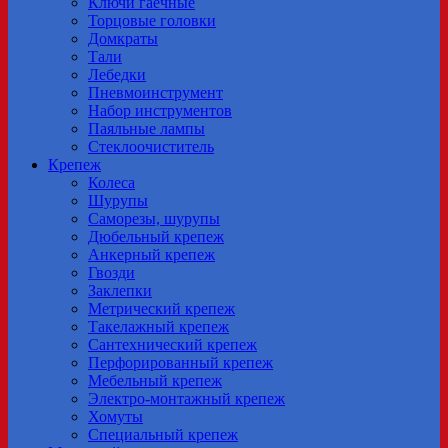
Ключи гаечные
Торцовые головки
Домкраты
Тали
Лебедки
Пневмоинструмент
Набор инструментов
Паяльные лампы
Стеклоочиститель
Крепеж
Колеса
Шурупы
Саморезы, шурупы
Дюбельный крепеж
Анкерный крепеж
Гвозди
Заклепки
Метрический крепеж
Tакелажный крепеж
Сантехнический крепеж
Перфорированный крепеж
Мебельный крепеж
Электро-монтажный крепеж
Хомуты
Специальный крепеж