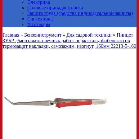
Электрика
Садовые принадлежности
Защита труда (средства индивидуальной защиты)
Сантехника
Хозтовары
Главная
»
Бензоинструмент
»
Для садовой техники
»
Пинцет
ЗУБР д/монтажно-паечных работ, нерж сталь, фиберглассов
термозащит накладки, самозажим, изогнут, 160мм 22213-5-160