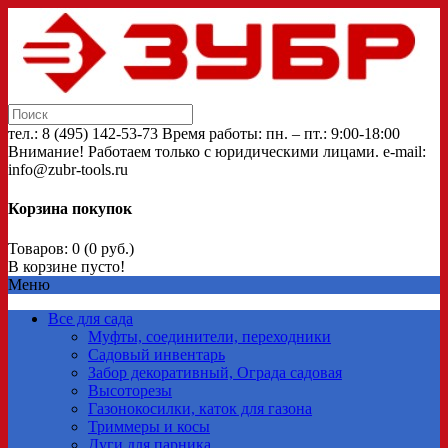
тел.: 8 (495) 142-53-73 Время работы: пн. – пт.: 9:00-18:00
Внимание! Работаем только с юридическими лицами. e-mail:
info@zubr-tools.ru
Корзина покупок
Товаров: 0 (0 руб.)
В корзине пусто!
Меню
Все для сада
Муфты, соединители, переходники
Садовый инвентарь
Забор декоративный, Ограда садовая
Высоторезы
Газонокосилки, каток для газона
Триммеры и косы
Дуги для парника