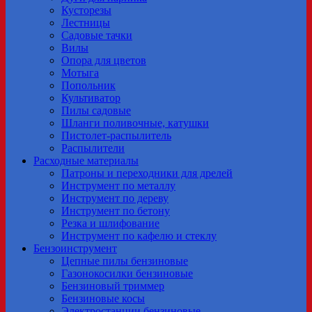
Кусторезы
Лестницы
Садовые тачки
Вилы
Опора для цветов
Мотыга
Попольник
Культиватор
Пилы садовые
Шланги поливочные, катушки
Пистолет-распылитель
Распылители
Расходные материалы
Патроны и переходники для дрелей
Инструмент по металлу
Инструмент по дереву
Инструмент по бетону
Резка и шлифование
Инструмент по кафелю и стеклу
Бензоинструмент
Цепные пилы бензиновые
Газонокосилки бензиновые
Бензиновый триммер
Бензиновые косы
Электростанции бензиновые